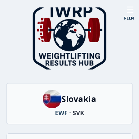
☰
PL
EN
Slovakia
EWF
· SVK